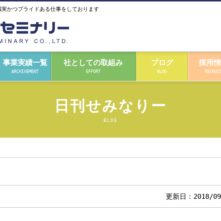
誠実かつプライドある仕事をしております
事業実績一覧
社としての取組み
ブログ
採用情
ARCHIVEMENT
EFFORT
BLOG
RECRUI
日刊せみなりー
BLOG
更新日：2018/09