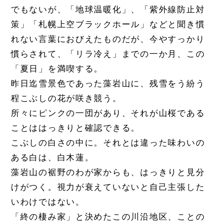
でもないが、「地球温暖化」、「紫外線防止対
策」「札幌上空ブラックホール」などと聞き慣
れない言葉におびえたものだが、今やすっかり
慣らされて、「リラ冷え」までの一か月、この
「夏日」を満喫する。
昨日迄雪景色であった藻岩山に、残雪をう紛う
程こぶしの花が咲き競う。
所々にピンクの一団があり、それが山桜である
ことははっきりと確認できる。
こぶしの白さの中に。それとは違った味わいの
ある白は、白木蓮。
藻岩山の裾野のわが家からも、はっきりと見分
けがつく。視力が衰えていないと自己主張した
いわけではない。
「終の棲み家」と決めたこの川沿地区、ことの