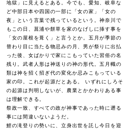
地獄」に見えるとある。今でも、愛知、岐阜な
ど中部日本や四国の一部に「女の家」「女の
夜」という言葉で残っているという。神奈川で
もこの日、菖浦や餅草を家のなげしに挿す事を
「女の屋根を葺く」と言うとか。五月が季節の
替わり目に当たる物忌みの月、男が祭りに出払
った後、女ばかりで家にこもっていた習俗の名
残り。武者人形は神送りの神の形代。五月幟の
類は神を招く招ぎ代の変化か忌みこもっている
家の印。これが起源だとある。 いずれにしろそ
の起源は判明しないが、農業とかかわりある事
は理解できる。
祭政一致、すべての政が神事であった時に遡る
事には間違いないようだ。
鯉の滝登りの勢いに、立身出世を託し今日を迎