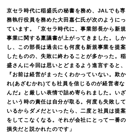
京セラ時代に稲盛氏の秘書を務め、JALでも専
務執行役員を務めた大田嘉仁氏が次のようにっ
ています。
「京セラ時代に、事業部長から新規
事業に関する稟議書が上がってきました。しか
し、この部長は過去にも何度
も新規事業を提案
したものの、失敗に終わることが多かった。稲
盛さんに今回は思いとどまるよう進言すると、
『お前は経営がまったくわかっていない。欺か
れ(あざむかれ)
ても社員を信じるのが経営者な
んだ』と厳しい表情で詰め寄ら
れました。いざ
という時の責任は自分が取る。何度も失敗して
いるからダメだといったら、二度と社員は提案
を
してこなくなる。それが会社にとって一番の
損失だと説かれたのです」