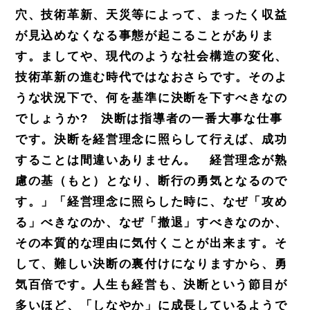
穴、技術革新、天災等によって、まったく収益
が見込めなくなる
事態が起こることがありま
す。ましてや、現代のような社会構造の変化、
技術革新の進む時代ではなおさらです。
そのよ
うな状況下で、何を基準に決断を下すべきなの
でしょうか? 決断は指導者の一番大事な仕事
です。決断を
経営理念に照らして行えば、成功
することは間違いありません。 経営理念が熟
慮の基（もと）となり、断行の
勇気となるので
す。」
「経営理念に照らした時に、なぜ「攻め
る」べきなのか、なぜ「撤退」すべきなのか、
その
本質的な理由に気付くことが出来ます。そ
して、難しい決断の裏付けになりますから、勇
気百倍です。人生も経
営も、決断という節目が
多いほど、「しなやか」に成長しているようで