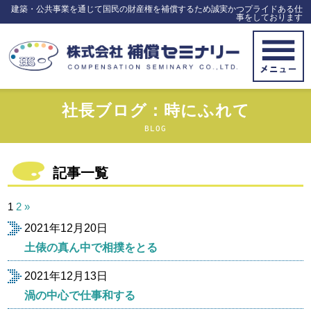
建築・公共事業を通じて国民の財産権を補償するため誠実かつプライドある仕
事をしております
社長ブログ：時にふれて
BLOG
記事一覧
投
1
2
»
稿
2021年12月20日
の
ペ
土俵の真ん中で相撲をとる
ー
ジ
2021年12月13日
送
渦の中心で仕事和する
り