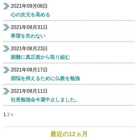
2021年09月06日
心の次元を高める
2021年08月31日
希望を失わない
2021年08月23日
困難に真正面から取り組む
2021年08月17日
煩悩を抑えるために仏教を勉強
2021年08月11日
社長勉強会今週中止しました。
投
1
2
»
稿
の
ペ
最近の12ヵ月