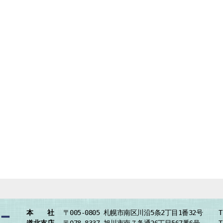
本 社
〒005-0805
札幌市南区川沿5条2丁目1番32号
T