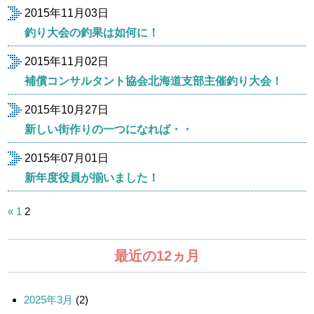
2015年11月03日
釣り大会の釣果は如何に！
2015年11月02日
補償コンサルタント協会北海道支部主催釣り大会！
2015年10月27日
新しい街作りの一つになれば・・
2015年07月01日
新年度役員が揃いました！
投
«
1
2
稿
の
ペ
最近の12ヵ月
ー
ジ
送
2025年3月
(2)
り