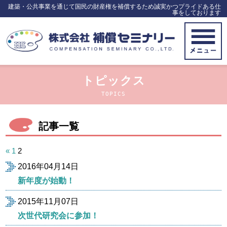
建築・公共事業を通じて国民の財産権を補償するため誠実かつプライドある仕
事をしております
トピックス
TOPICS
記事一覧
投
«
1
2
稿
2016年04月14日
の
ペ
新年度が始動！
ー
ジ
2015年11月07日
送
次世代研究会に参加！
り