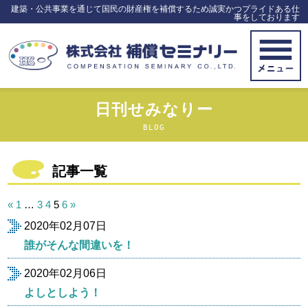
建築・公共事業を通じて国民の財産権を補償するため誠実かつプライドある仕
事をしております
日刊せみなりー
BLOG
記事一覧
投
«
1
…
3
4
5
6
»
稿
2020年02月07日
の
ペ
誰がそんな間違いを！
ー
ジ
2020年02月06日
送
よしとしよう！
り