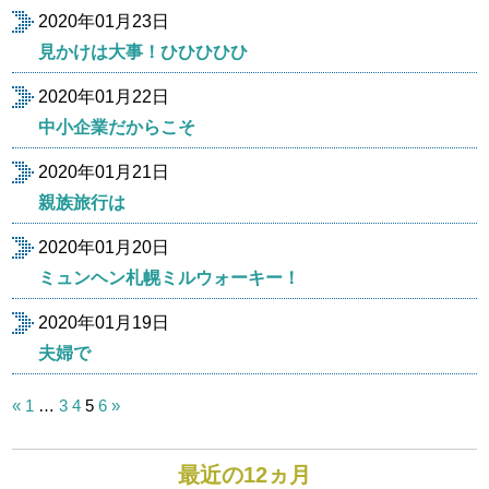
2020年01月23日
見かけは大事！ひひひひひ
2020年01月22日
中小企業だからこそ
2020年01月21日
親族旅行は
2020年01月20日
ミュンヘン札幌ミルウォーキー！
2020年01月19日
夫婦で
投
«
1
…
3
4
5
6
»
稿
の
ペ
最近の12ヵ月