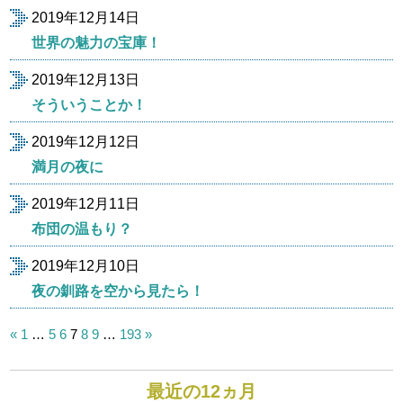
2019年12月14日
世界の魅力の宝庫！
2019年12月13日
そういうことか！
2019年12月12日
満月の夜に
2019年12月11日
布団の温もり？
2019年12月10日
夜の釧路を空から見たら！
投
«
1
…
5
6
7
8
9
…
193
»
稿
の
ペ
最近の12ヵ月