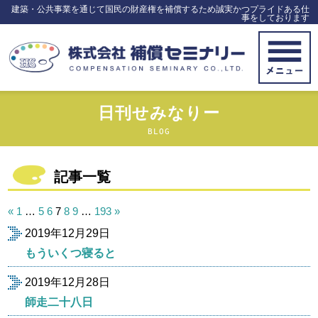
建築・公共事業を通じて国民の財産権を補償するため誠実かつプライドある仕
事をしております
日刊せみなりー
BLOG
記事一覧
投
«
1
…
5
6
7
8
9
…
193
»
稿
2019年12月29日
の
ペ
もういくつ寝ると
ー
ジ
2019年12月28日
送
師走二十八日
り