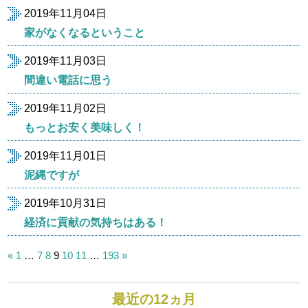
2019年11月04日
家がなくなるということ
2019年11月03日
間違い電話に思う
2019年11月02日
もっとお安く美味しく！
2019年11月01日
泥縄ですが
2019年10月31日
経済に貢献の気持ちはある！
投
«
1
…
7
8
9
10
11
…
193
»
稿
の
ペ
最近の12ヵ月