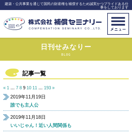
建築・公共事業を通じて国民の財産権を補償するため誠実かつプライドある仕
事をしております
日刊せみなりー
BLOG
記事一覧
投
«
1
…
7
8
9
10
11
…
193
»
稿
2019年11月19日
の
ペ
誰でも主人公
ー
ジ
2019年11月18日
送
いいじゃん！近い人間関係も
り