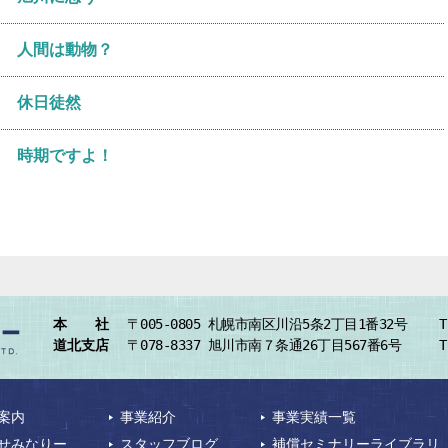
人間は動物？
休日徒然
時期ですよ！
本 社
〒005-0805
札幌市南区川沿5条2丁目1番32号
T
道北支店
〒078-8337
旭川市南７条通26丁目567番6号
T
案内
事業紹介
事業実績一覧
せみなりー
スタッフブログ
補償セミナリーライブラリ