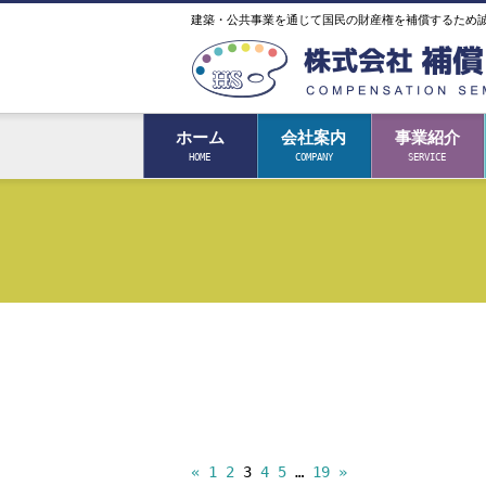
建築・公共事業を通じて国民の財産権を補償するため
ホーム
会社案内
事業紹介
HOME
COMPANY
SERVICE
投
«
1
2
3
4
5
…
19
»