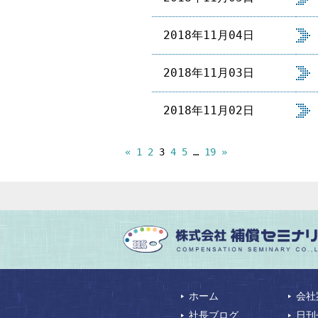
2018年11月04日
2018年11月03日
2018年11月02日
投
«
1
2
3
4
5
…
19
»
稿
の
ペ
ー
ジ
送
り
ホーム
会社
社長ブログ
日刊